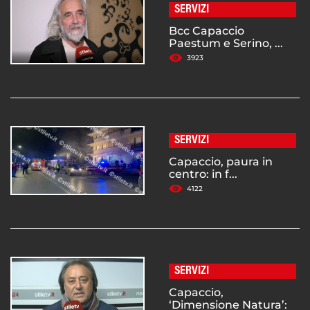
SERVIZI
Bcc Capaccio
Paestum e Serino, ...
3923
SERVIZI
Capaccio, paura in
centro: in f...
4122
SERVIZI
Capaccio,
‘Dimensione Natura’: