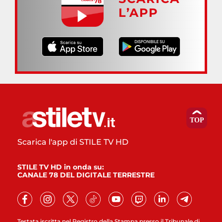
L’APP
Scarica l'app di STILE TV HD
STILE TV HD in onda su:
CANALE 78 DEL DIGITALE TERRESTRE
Testata iscritta nel Registro della Stampa presso il Tribunale di