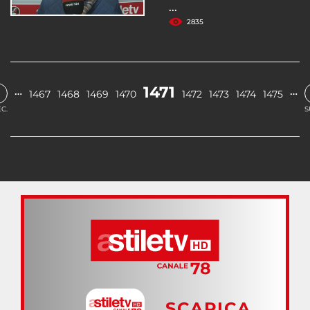
...
2835
1471
…
…
1467
1468
1469
1470
1472
1473
1474
1475
C.
S
SCARICA