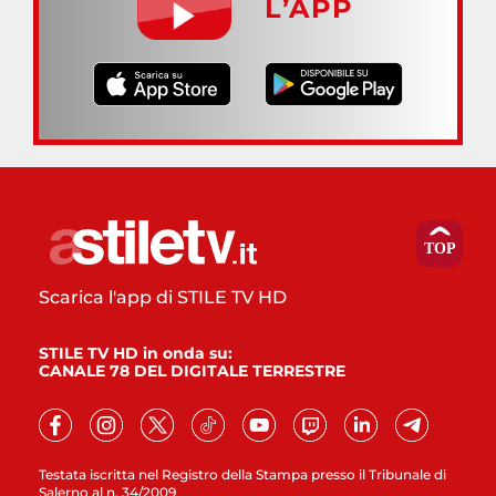
L’APP
Scarica l'app di STILE TV HD
STILE TV HD in onda su:
CANALE 78 DEL DIGITALE TERRESTRE
Testata iscritta nel Registro della Stampa presso il Tribunale di
Salerno al n. 34/2009