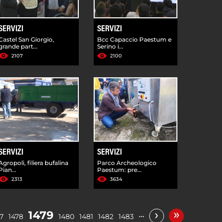
SERVIZI
SERVIZI
Castel San Giorgio,
Bcc Capaccio Paestum e
grande part...
Serino i...
2107
2100
SERVIZI
SERVIZI
Agropoli, filiera bufalina
Parco Archeologico
Pian...
Paestum: pre...
2313
3634
»
›
1479
…
7
1478
1480
1481
1482
1483