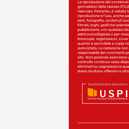
La riproduzione dei contenuti
giornalistici della testata STI
riservata. Pertanto, è vietata l
riproduzione e l’uso, anche par
testi, fotografie, contenuti au
filmati, loghi, grafiche aziendal
pubblicitarie, con qualsiasi di
elettronico/digitale o per mez
fotocopie, registrazioni, cover
quanto è ascrivibile a copia n
autorizzata. La redazione non
responsabile dei commenti pr
sito. Non potendo esercitare 
controllo continuo resta dispo
eliminarli su segnalazione qual
stessi risultano offensivi e oltr