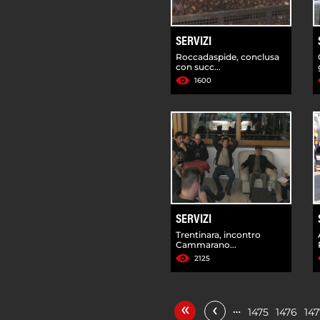
SERVIZI
Roccadaspide, conclusa
con succ...
1600
SERVIZI
Trentinara, incontro
Cammarano...
2125
«
‹
…
1475
1476
147