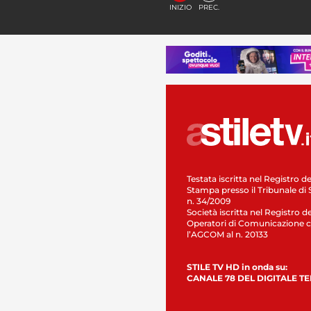
INIZIO
PREC.
Testata iscritta nel Registro de
Stampa presso il Tribunale di 
n. 34/2009
Società iscritta nel Registro de
Operatori di Comunicazione c
l’AGCOM al n. 20133
STILE TV HD in onda su:
CANALE 78 DEL DIGITALE T