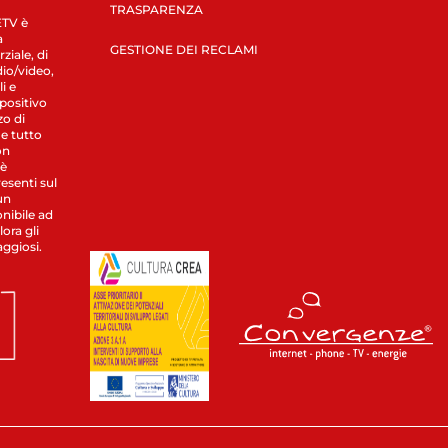
TRASPARENZA
LETV è
a
GESTIONE DEI RECLAMI
ziale, di
dio/video,
i e
spositivo
zo di
 e tutto
on
 è
esenti sul
un
nibile ad
ora gli
aggiosi.