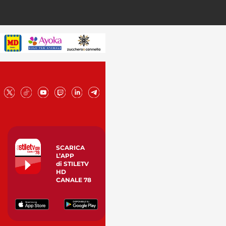
SCARICA
L’APP
di STILETV
HD
CANALE 78