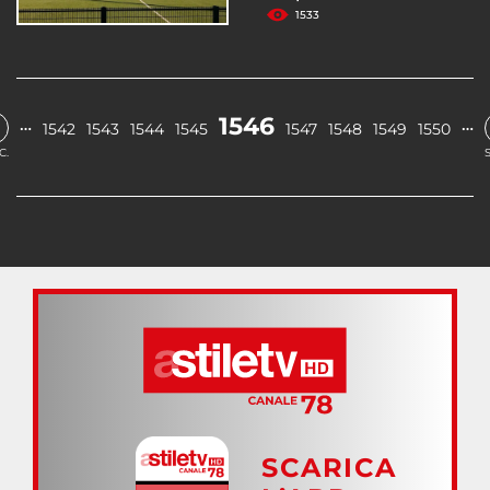
1533
1546
…
…
1542
1543
1544
1545
1547
1548
1549
1550
C.
SCARICA