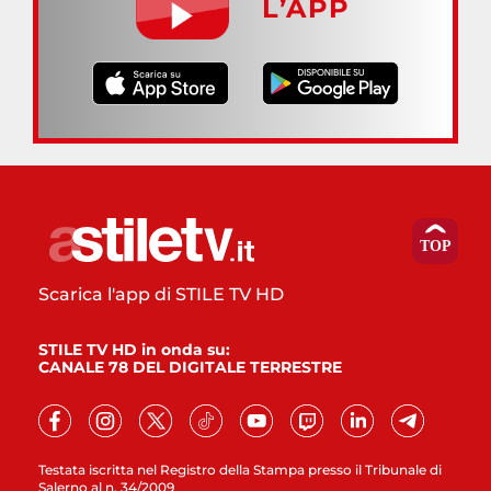
L’APP
Scarica l'app di STILE TV HD
STILE TV HD in onda su:
CANALE 78 DEL DIGITALE TERRESTRE
Testata iscritta nel Registro della Stampa presso il Tribunale di
Salerno al n. 34/2009