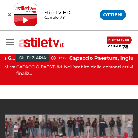
Stile TV HD
OTTIENI
Canale 78
Capaccio Paestum, istituita la Guardia Medica Turistica presso il Psaut di Piazza Santini
Capaccio Paestum, ingiurie alla Polizia Municipale sui social: indagato un cittadino
GIUDIZIARIA
12:25
 tra
CAPACCIO PAESTUM. Nell’ambito delle costanti attività
finaliz...