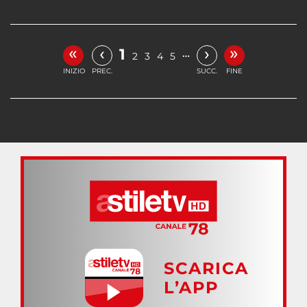
«
»
‹
›
1
…
2
3
4
5
INIZIO
PREC.
SUCC.
FINE
SCARICA
L’APP