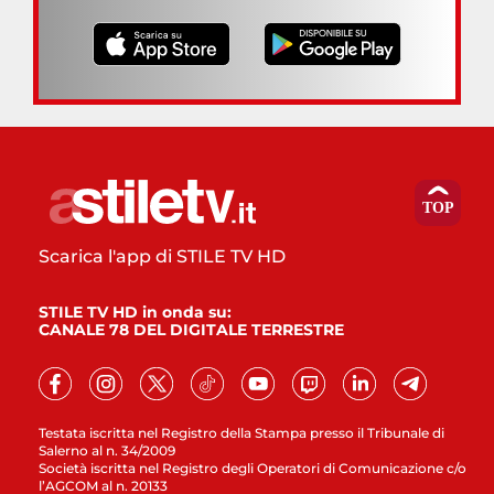
Scarica l'app di STILE TV HD
STILE TV HD in onda su:
CANALE 78 DEL DIGITALE TERRESTRE
Testata iscritta nel Registro della Stampa presso il Tribunale di
Salerno al n. 34/2009
Società iscritta nel Registro degli Operatori di Comunicazione c/o
l’AGCOM al n. 20133