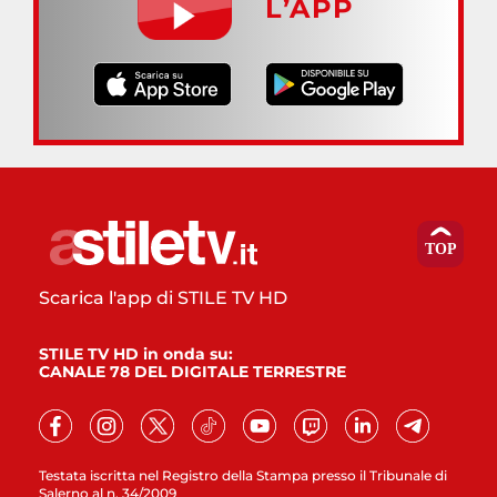
L’APP
Scarica l'app di STILE TV HD
STILE TV HD in onda su:
CANALE 78 DEL DIGITALE TERRESTRE
Testata iscritta nel Registro della Stampa presso il Tribunale di
Salerno al n. 34/2009