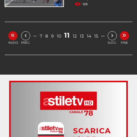
129
«
»
‹
›
11
…
…
7
8
9
10
12
13
14
15
INIZIO
PREC.
SUCC.
FINE
SCARICA