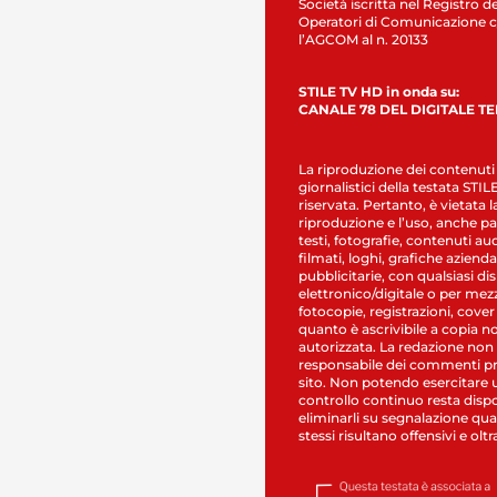
Società iscritta nel Registro de
Operatori di Comunicazione c
l’AGCOM al n. 20133
STILE TV HD in onda su:
CANALE 78 DEL DIGITALE T
La riproduzione dei contenuti
giornalistici della testata STI
riservata. Pertanto, è vietata l
riproduzione e l’uso, anche par
testi, fotografie, contenuti au
filmati, loghi, grafiche aziendal
pubblicitarie, con qualsiasi di
elettronico/digitale o per mez
fotocopie, registrazioni, cover
quanto è ascrivibile a copia n
autorizzata. La redazione non
responsabile dei commenti pr
sito. Non potendo esercitare 
controllo continuo resta dispo
eliminarli su segnalazione qual
stessi risultano offensivi e oltr