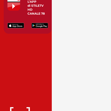
L’APP
di STILETV
HD
CANALE 78