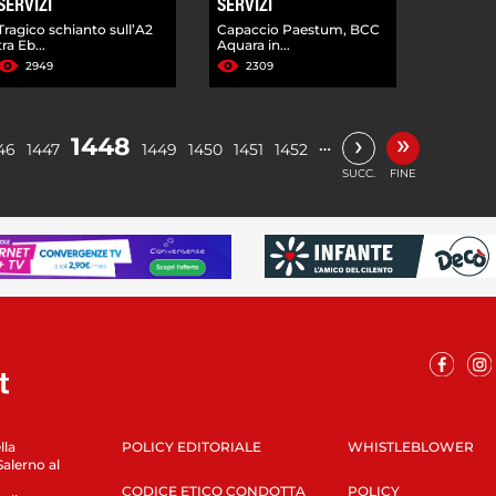
SERVIZI
SERVIZI
Tragico schianto sull’A2
Capaccio Paestum, BCC
tra Eb...
Aquara in...
2949
2309
»
›
1448
…
46
1447
1449
1450
1451
1452
SUCC.
FINE
lla
POLICY EDITORIALE
WHISTLEBLOWER
Salerno al
CODICE ETICO CONDOTTA
POLICY