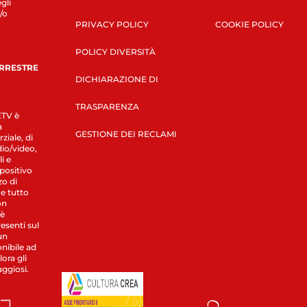
gli
/o
PRIVACY POLICY
COOKIE POLICY
POLICY DIVERSITÀ
ERRESTRE
DICHIARAZIONE DI
TRASPARENZA
LETV è
a
GESTIONE DEI RECLAMI
ziale, di
dio/video,
i e
spositivo
zo di
 e tutto
on
 è
esenti sul
un
nibile ad
ora gli
aggiosi.