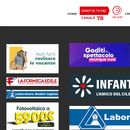
HOME
CR