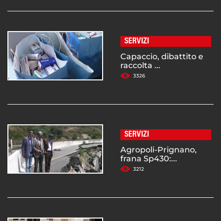
SERVIZI
Capaccio, dibattito e
raccolta ...
3326
SERVIZI
Agropoli-Prignano,
frana Sp430:...
3212