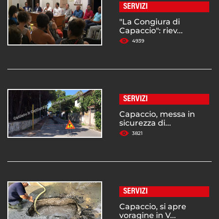
SERVIZI
"La Congiura di
Capaccio": riev...
4939
SERVIZI
Capaccio, messa in
sicurezza di...
3821
SERVIZI
Capaccio, si apre
voragine in V...