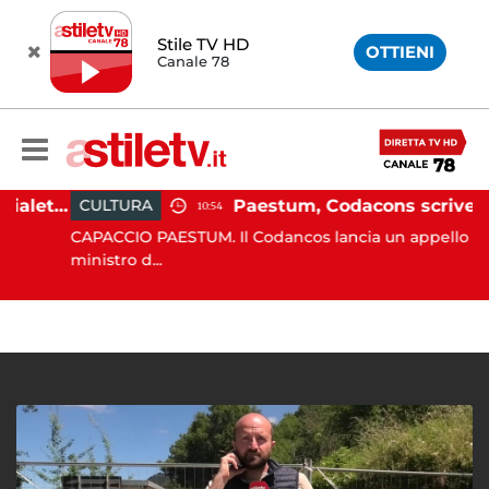
Stile TV HD
OTTIENI
Canale 78
Martina Carbonaro, braccialetto elettronico per i genitori della 14enne uccisa dall'ex
Paestum, Codacons scrive al ministro Giuli: "Rilanciare scavi dell'Anfiteatro nell'area archeologica"
CULTURA
10:54
CAPACCIO PAESTUM. Il Codancos lancia un appello al
ministro d...