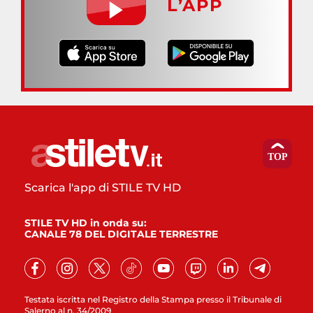
L’APP
Scarica l'app di STILE TV HD
STILE TV HD in onda su:
CANALE 78 DEL DIGITALE TERRESTRE
Testata iscritta nel Registro della Stampa presso il Tribunale di
Salerno al n. 34/2009