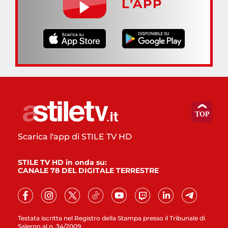
L’APP
Scarica l'app di STILE TV HD
STILE TV HD in onda su:
CANALE 78 DEL DIGITALE TERRESTRE
Testata iscritta nel Registro della Stampa presso il Tribunale di
Salerno al n. 34/2009