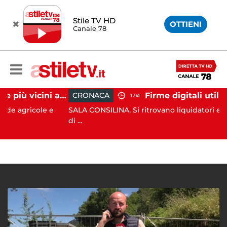
Stile TV HD
OTTIENI
Canale 78
Cinghiali sempre più vicini all'uomo: nel Cilento una famigliola arriva fino alla spiaggia
CRONACA
12:41
icole e
SALA CONSILINA. Si ritrovano liquidatori e amminist
di ...