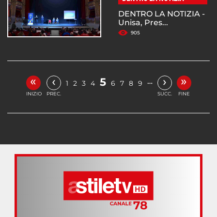
DENTRO LA NOTIZIA -
Unisa, Pres...
905
«
»
‹
›
5
…
1
2
3
4
6
7
8
9
INIZIO
PREC.
SUCC.
FINE