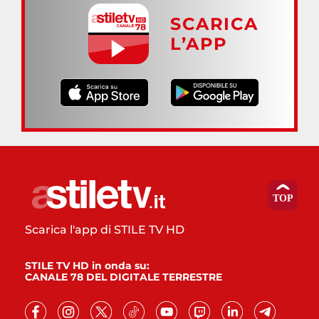
SCARICA
L’APP
Scarica l'app di STILE TV HD
STILE TV HD in onda su:
CANALE 78 DEL DIGITALE TERRESTRE