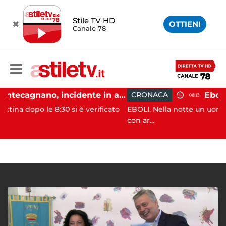
Stile TV HD
OTTIENI
Canale 78
Pontecagnano, incidente in autostrada: 5 giovani feriti
CRONACA
08:13
30 si è verificato
EBOLI. Nella notte un uomo e’ stato aggre
con ar...