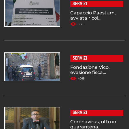
SERVIZI
Capaccio Paestum,
avviata ricol...
5121
SERVIZI
Fondazione Vico,
evasione fisca...
4015
SERVIZI
Coronavirus, otto in
quarantena...