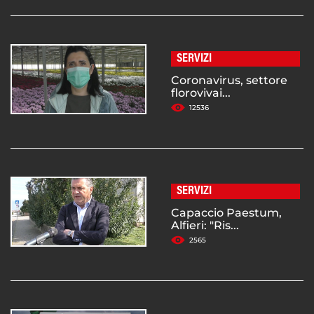
SERVIZI
Coronavirus, settore
florovivai...
12536
SERVIZI
Capaccio Paestum,
Alfieri: "Ris...
2565