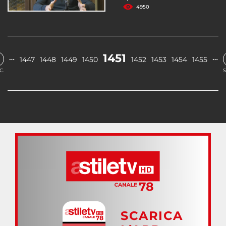
4950
1451
…
…
1447
1448
1449
1450
1452
1453
1454
1455
C.
S
SCARICA