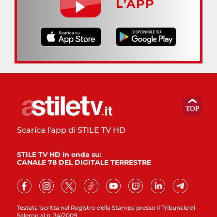
L’APP
Scarica l'app di STILE TV HD
STILE TV HD in onda su:
CANALE 78 DEL DIGITALE TERRESTRE
Testata iscritta nel Registro della Stampa presso il Tribunale di
Salerno al n. 34/2009