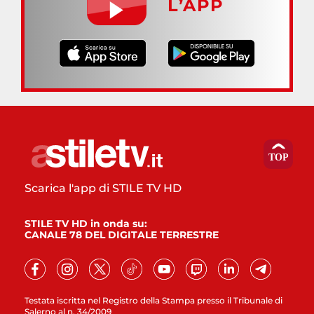
L’APP
Scarica l'app di STILE TV HD
STILE TV HD in onda su:
CANALE 78 DEL DIGITALE TERRESTRE
Testata iscritta nel Registro della Stampa presso il Tribunale di
Salerno al n. 34/2009