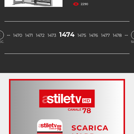
2290
‹
1474
…
…
1470
1471
1472
1473
1475
1476
1477
1478
EC.
S
SCARICA