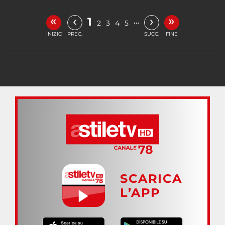
«
»
‹
›
1
…
2
3
4
5
INIZIO
PREC.
SUCC.
FINE
SCARICA
L’APP