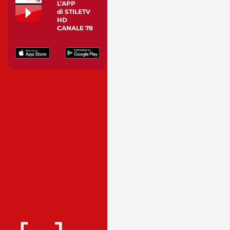
L’APP
di STILETV
HD
CANALE 78