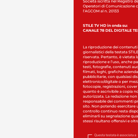
Società iscritta nel Registro de
Operatori di Comunicazione c
l’AGCOM al n. 20133
STILE TV HD in onda su:
CANALE 78 DEL DIGITALE T
La riproduzione dei contenuti
giornalistici della testata STI
riservata. Pertanto, è vietata l
riproduzione e l’uso, anche par
testi, fotografie, contenuti au
filmati, loghi, grafiche aziendal
pubblicitarie, con qualsiasi di
elettronico/digitale o per mez
fotocopie, registrazioni, cover
quanto è ascrivibile a copia n
autorizzata. La redazione non
responsabile dei commenti pr
sito. Non potendo esercitare 
controllo continuo resta dispo
eliminarli su segnalazione qual
stessi risultano offensivi e oltr