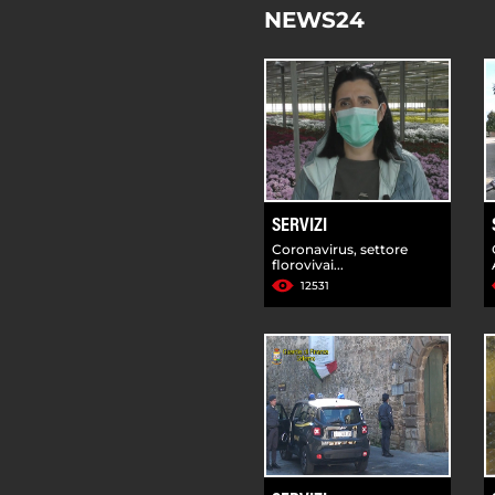
NEWS24
SERVIZI
Coronavirus, settore
florovivai...
12531