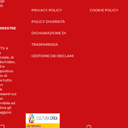
gli
/o
PRIVACY POLICY
COOKIE POLICY
POLICY DIVERSITÀ
ERRESTRE
DICHIARAZIONE DI
TRASPARENZA
LETV è
a
GESTIONE DEI RECLAMI
ziale, di
dio/video,
i e
spositivo
zo di
 e tutto
on
 è
esenti sul
un
nibile ad
ora gli
aggiosi.