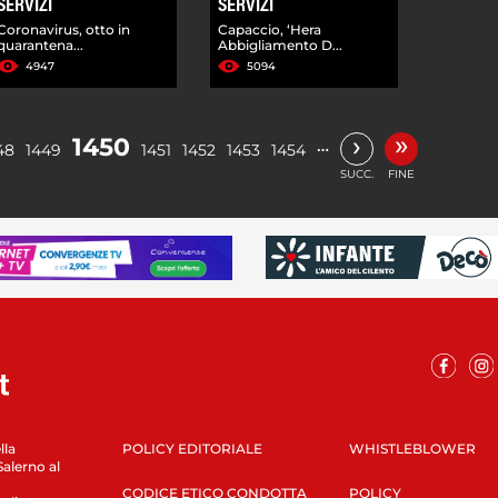
SERVIZI
SERVIZI
Coronavirus, otto in
Capaccio, ‘Hera
quarantena...
Abbigliamento D...
4947
5094
»
›
1450
…
48
1449
1451
1452
1453
1454
SUCC.
FINE
lla
POLICY EDITORIALE
WHISTLEBLOWER
Salerno al
CODICE ETICO CONDOTTA
POLICY