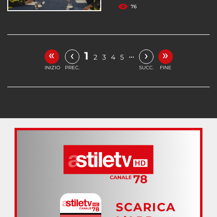
76
«
»
‹
›
1
…
2
3
4
5
INIZIO
PREC.
SUCC.
FINE
SCARICA