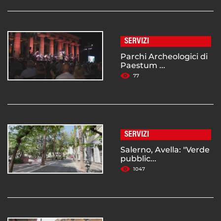
SERVIZI
Parchi Archeologici di
Paestum ...
77
SERVIZI
Salerno, Avella: "Verde
pubblic...
1047