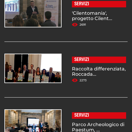
SERVIZI
'Cilentomania',
progetto Cilent...
2691
SERVIZI
Raccolta differenziata,
Roccada...
2273
SERVIZI
Parco Archeologico di
Paestum, ...