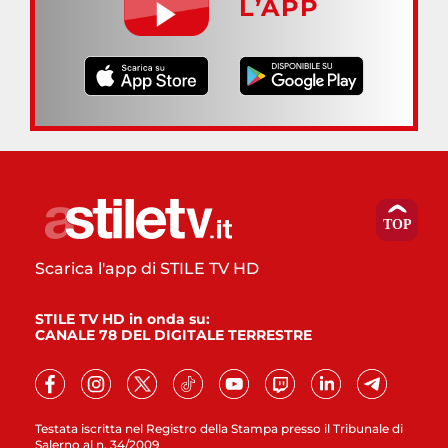
L’APP
Scarica l'app di STILE TV HD
STILE TV HD in onda su:
CANALE 78 DEL DIGITALE TERRESTRE
Testata iscritta nel Registro della Stampa presso il Tribunale di
Salerno al n. 34/2009