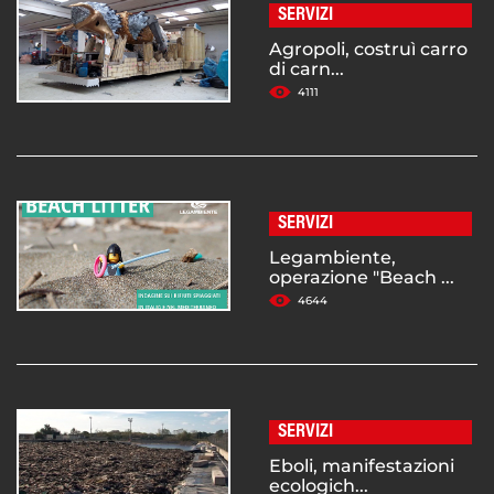
SERVIZI
Agropoli, costruì carro
di carn...
4111
SERVIZI
Legambiente,
operazione "Beach ...
4644
SERVIZI
Eboli, manifestazioni
ecologich...