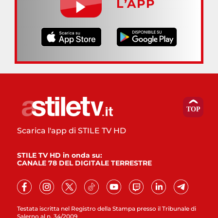
L’APP
Scarica l'app di STILE TV HD
STILE TV HD in onda su:
CANALE 78 DEL DIGITALE TERRESTRE
Testata iscritta nel Registro della Stampa presso il Tribunale di
Salerno al n. 34/2009