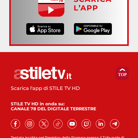
L’APP
Scarica l'app di STILE TV HD
STILE TV HD in onda su:
CANALE 78 DEL DIGITALE TERRESTRE
Testata iscritta nel Registro della Stampa presso il Tribunale di