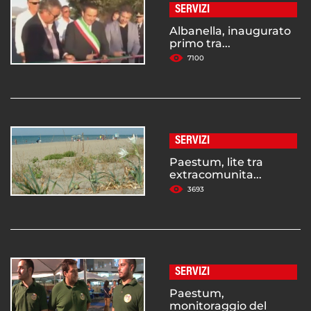
SERVIZI
Albanella, inaugurato
primo tra...
7100
SERVIZI
Paestum, lite tra
extracomunita...
3693
SERVIZI
Paestum,
monitoraggio del