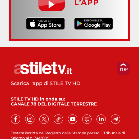
L’APP
Scarica l'app di STILE TV HD
STILE TV HD in onda su:
CANALE 78 DEL DIGITALE TERRESTRE
Testata iscritta nel Registro della Stampa presso il Tribunale di
Salerno al n. 34/2009