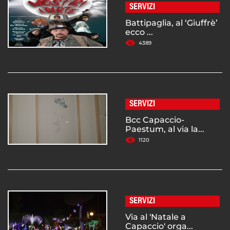
SERVIZI
Battipaglia, al ‘Giuffrè’
ecco ...
4389
SERVIZI
Bcc Capaccio-
Paestum, al via la...
1120
SERVIZI
Via al 'Natale a
Capaccio' orga...