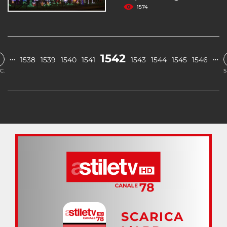
1574
1542
…
…
1538
1539
1540
1541
1543
1544
1545
1546
C.
S
SCARICA