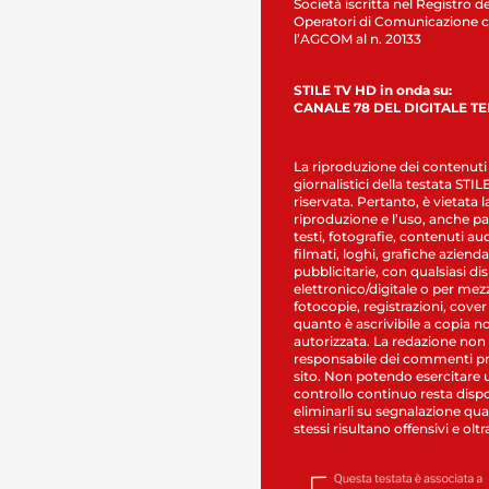
Società iscritta nel Registro de
Operatori di Comunicazione c
l’AGCOM al n. 20133
STILE TV HD in onda su:
CANALE 78 DEL DIGITALE T
La riproduzione dei contenuti
giornalistici della testata STI
riservata. Pertanto, è vietata l
riproduzione e l’uso, anche par
testi, fotografie, contenuti au
filmati, loghi, grafiche aziendal
pubblicitarie, con qualsiasi di
elettronico/digitale o per mez
fotocopie, registrazioni, cover
quanto è ascrivibile a copia n
autorizzata. La redazione non
responsabile dei commenti pr
sito. Non potendo esercitare 
controllo continuo resta dispo
eliminarli su segnalazione qual
stessi risultano offensivi e oltr