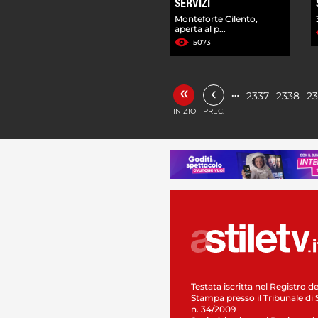
SERVIZI
Monteforte Cilento,
aperta al p...
5073
«
‹
…
2337
2338
2
INIZIO
PREC.
Testata iscritta nel Registro de
Stampa presso il Tribunale di 
n. 34/2009