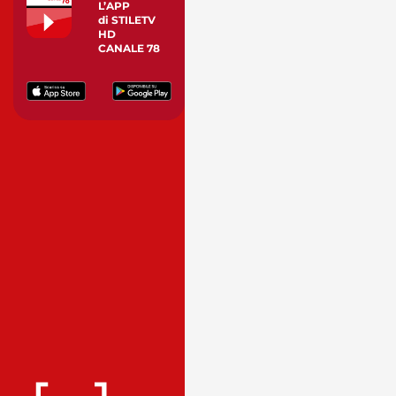
L’APP
di STILETV
HD
CANALE 78