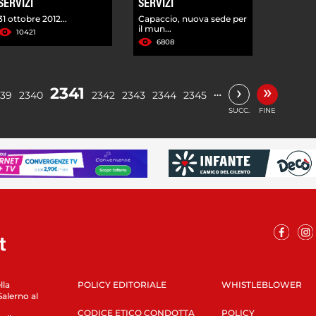
SERVIZI
SERVIZI
31 ottobre 2012...
Capaccio, nuova sede per
il mun...
10421
6808
»
›
2341
…
339
2340
2342
2343
2344
2345
SUCC.
FINE
lla
POLICY EDITORIALE
WHISTLEBLOWER
Salerno al
CODICE ETICO CONDOTTA
POLICY