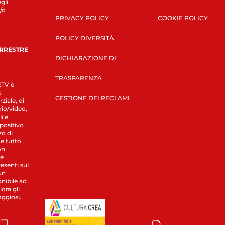
gli
/o
PRIVACY POLICY
COOKIE POLICY
POLICY DIVERSITÀ
ERRESTRE
DICHIARAZIONE DI
TRASPARENZA
LETV è
a
GESTIONE DEI RECLAMI
ziale, di
dio/video,
i e
spositivo
zo di
 e tutto
on
 è
esenti sul
un
nibile ad
ora gli
aggiosi.