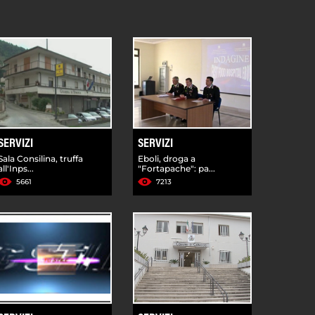
SERVIZI
SERVIZI
Sala Consilina, truffa
Eboli, droga a
all'Inps...
"Fortapache": pa...
5661
7213