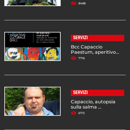
8488
SERVIZI
Bcc Capaccio
Paestum, aperitivo...
7716
SERVIZI
Capaccio, autopsia
sulla salma ...
6713