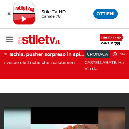
Stile TV HD
OTTIENI
Canale 78
Ischia, pusher sorpreso in spiaggia da carabinieri in Vespa
CRONACA
05:42
riche che i carabinieri
CASTELLABATE. Ha perso il controllo
Via d...