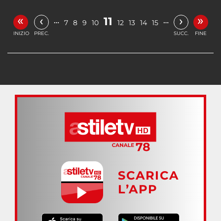
«
»
‹
›
11
…
…
7
8
9
10
12
13
14
15
INIZIO
PREC.
SUCC.
FINE
SCARICA
L’APP