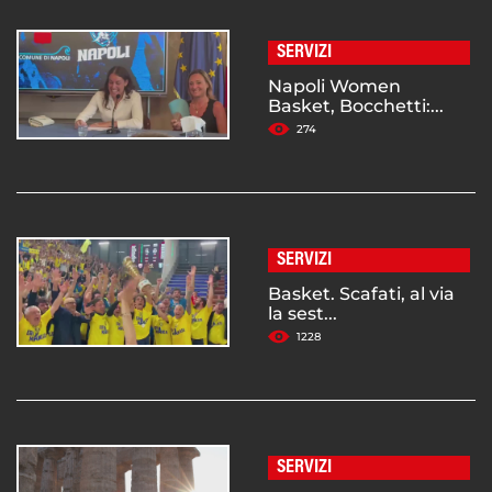
SERVIZI
Napoli Women
Basket, Bocchetti:...
274
SERVIZI
Basket. Scafati, al via
la sest...
1228
SERVIZI