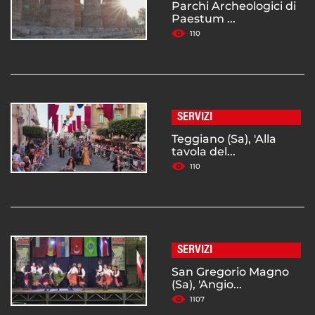
Parchi Archeologici di
Paestum ...
110
SERVIZI
Teggiano (Sa), 'Alla
tavola del...
110
SERVIZI
San Gregorio Magno
(Sa), 'Angio...
1107