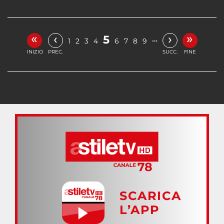
«
»
‹
›
5
…
1
2
3
4
6
7
8
9
INIZIO
PREC.
SUCC.
FINE
SCARICA
L’APP