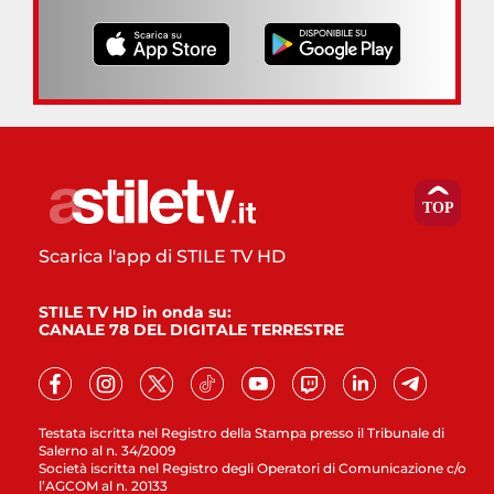
Scarica l'app di STILE TV HD
STILE TV HD in onda su:
CANALE 78 DEL DIGITALE TERRESTRE
Testata iscritta nel Registro della Stampa presso il Tribunale di
Salerno al n. 34/2009
Società iscritta nel Registro degli Operatori di Comunicazione c/o
l’AGCOM al n. 20133