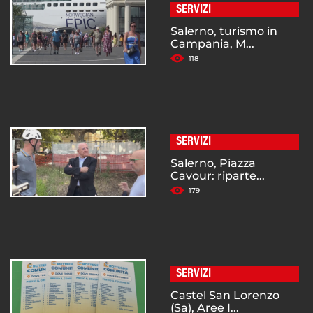
SERVIZI
Salerno, turismo in
Campania, M...
118
SERVIZI
Salerno, Piazza
Cavour: riparte...
179
SERVIZI
Castel San Lorenzo
(Sa), Aree I...