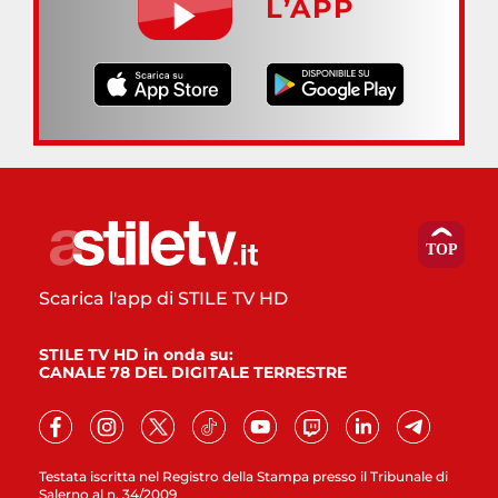
L’APP
Scarica l'app di STILE TV HD
STILE TV HD in onda su:
CANALE 78 DEL DIGITALE TERRESTRE
Testata iscritta nel Registro della Stampa presso il Tribunale di
Salerno al n. 34/2009