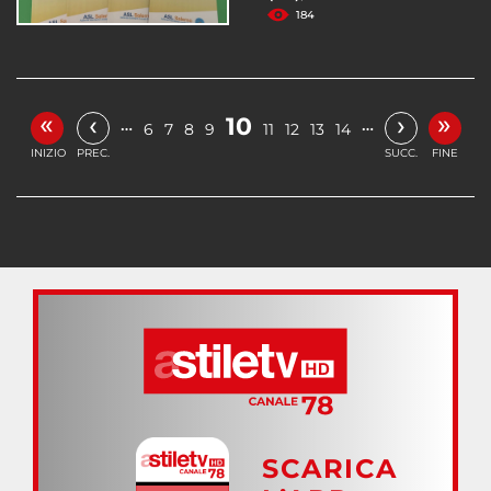
184
«
»
‹
›
10
…
…
6
7
8
9
11
12
13
14
INIZIO
PREC.
SUCC.
FINE
SCARICA