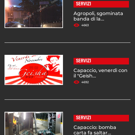
SERVIZI
Agropoli, sgominata
banda di la...
4663
SERVIZI
Capaccio, venerdì con
il "Geish...
4692
SERVIZI
Capaccio: bomba
carta fa saltar...