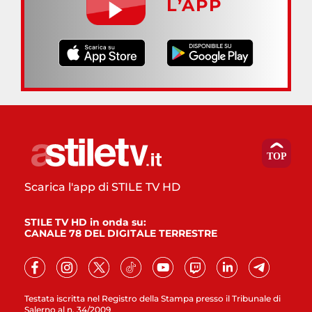
L’APP
Scarica l'app di STILE TV HD
STILE TV HD in onda su:
CANALE 78 DEL DIGITALE TERRESTRE
Testata iscritta nel Registro della Stampa presso il Tribunale di
Salerno al n. 34/2009