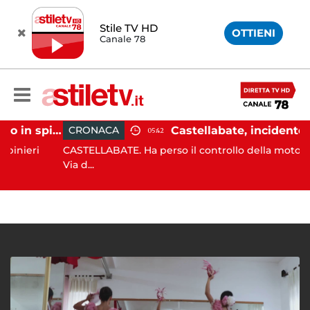
Stile TV HD
OTTIENI
Canale 78
Ischia, pusher sorpreso in spiaggia da carabinieri in Vespa
CRONACA
05:42
eri
CASTELLABATE. Ha perso il controllo della moto lungo 
Via d...