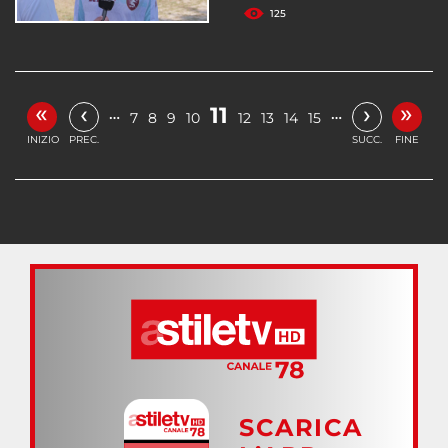
125
«
»
‹
›
11
…
…
7
8
9
10
12
13
14
15
INIZIO
PREC.
SUCC.
FINE
SCARICA