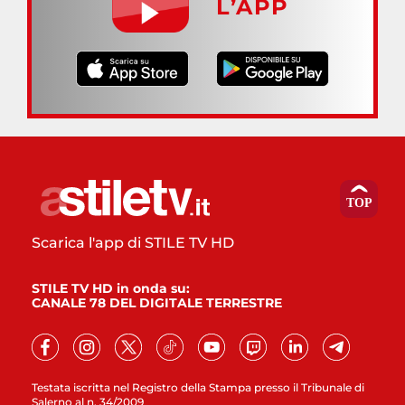
L’APP
Scarica l'app di STILE TV HD
STILE TV HD in onda su:
CANALE 78 DEL DIGITALE TERRESTRE
Testata iscritta nel Registro della Stampa presso il Tribunale di
Salerno al n. 34/2009