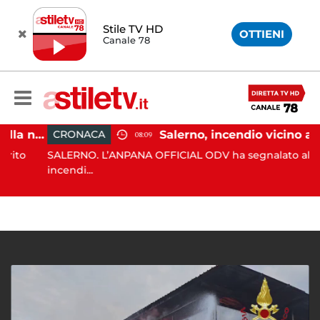
Stile TV HD
OTTIENI
Canale 78
Eboli, uomo aggredito nella notte: indagini in corso
Salerno, incendio vicino ad un traliccio: tempestivi i soccorsi
CRONACA
08:09
o
SALERNO. L’ANPANA OFFICIAL ODV ha segnalato al 115 u
incendi...