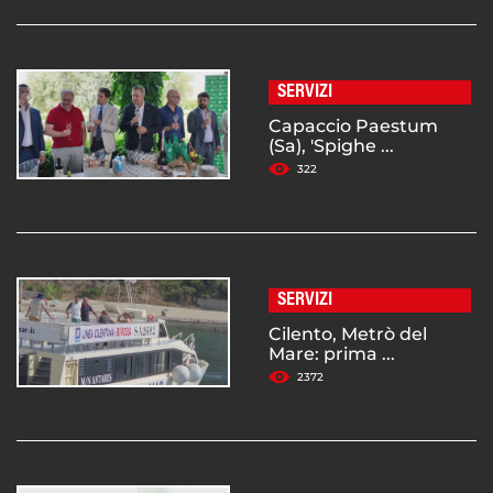
SERVIZI
Capaccio Paestum
(Sa), 'Spighe ...
322
SERVIZI
Cilento, Metrò del
Mare: prima ...
2372