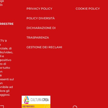
gli
/o
PRIVACY POLICY
COOKIE POLICY
POLICY DIVERSITÀ
ERRESTRE
DICHIARAZIONE DI
TRASPARENZA
LETV è
a
GESTIONE DEI RECLAMI
ziale, di
dio/video,
i e
spositivo
zo di
 e tutto
on
 è
esenti sul
un
nibile ad
ora gli
aggiosi.