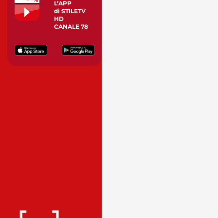
L’APP
di STILETV
HD
CANALE 78