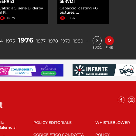
SERVIZI
SERVIZI
Calcio a 5, serie D: derby
Capaccio, casting FG
al R...
pictures: ...
11037
10512
»
›
1976
…
74
1975
1977
1978
1979
1980
SUCC.
FINE
lla
POLICY EDITORIALE
WHISTLEBLOWER
Salerno al
CODICE ETICO CONDOTTA
POLICY