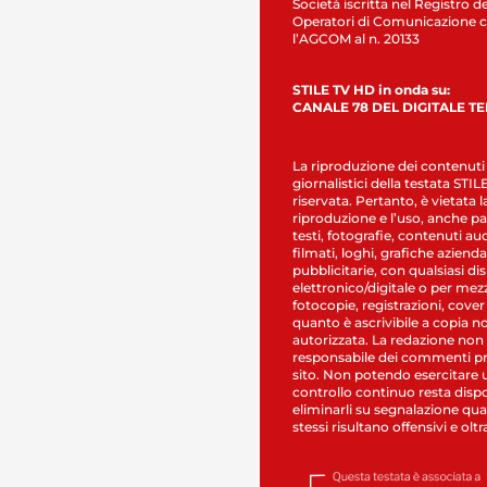
Società iscritta nel Registro de
Operatori di Comunicazione c
l’AGCOM al n. 20133
STILE TV HD in onda su:
CANALE 78 DEL DIGITALE T
La riproduzione dei contenuti
giornalistici della testata STI
riservata. Pertanto, è vietata l
riproduzione e l’uso, anche par
testi, fotografie, contenuti au
filmati, loghi, grafiche aziendal
pubblicitarie, con qualsiasi di
elettronico/digitale o per mez
fotocopie, registrazioni, cover
quanto è ascrivibile a copia n
autorizzata. La redazione non
responsabile dei commenti pr
sito. Non potendo esercitare 
controllo continuo resta dispo
eliminarli su segnalazione qual
stessi risultano offensivi e oltr