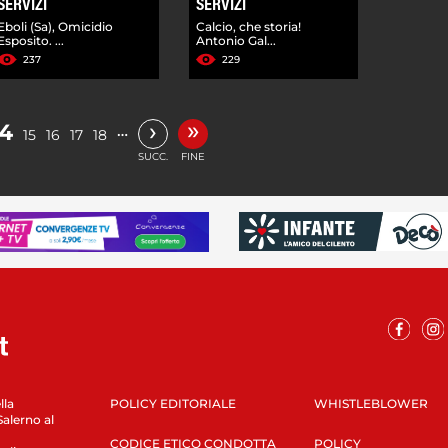
SERVIZI
SERVIZI
Eboli (Sa), Omicidio
Calcio, che storia!
Esposito. ...
Antonio Gal...
237
229
»
›
14
…
15
16
17
18
SUCC.
FINE
lla
POLICY EDITORIALE
WHISTLEBLOWER
Salerno al
CODICE ETICO CONDOTTA
POLICY