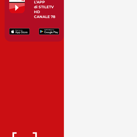
L’APP
di STILETV
HD
CANALE 78