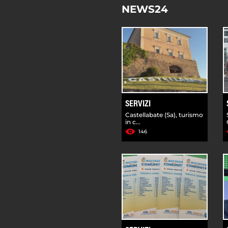
NEWS24
SERVIZI
Castellabate (Sa), turismo
in c...
146