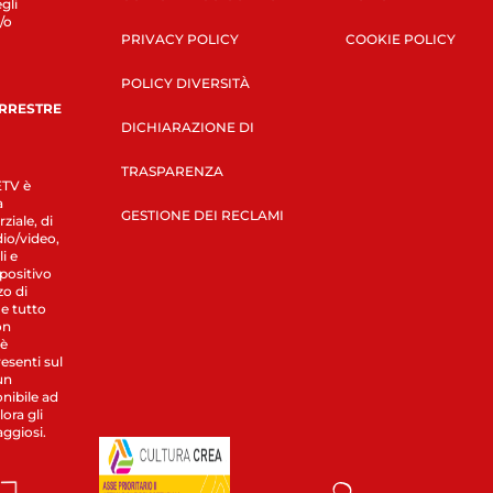
gli
/o
PRIVACY POLICY
COOKIE POLICY
POLICY DIVERSITÀ
ERRESTRE
DICHIARAZIONE DI
TRASPARENZA
LETV è
a
GESTIONE DEI RECLAMI
ziale, di
dio/video,
i e
spositivo
zo di
 e tutto
on
 è
esenti sul
un
nibile ad
ora gli
aggiosi.