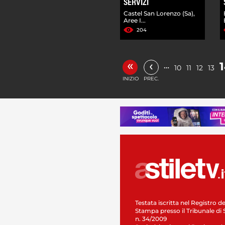
SERVIZI
Castel San Lorenzo (Sa),
Aree I...
204
«
‹
…
10
11
12
13
INIZIO
PREC.
Testata iscritta nel Registro de
Stampa presso il Tribunale di 
n. 34/2009