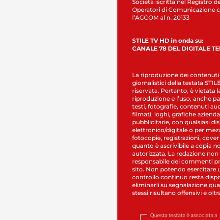
Società iscritta nel Registro de
Operatori di Comunicazione c
l’AGCOM al n. 20133
STILE TV HD in onda su:
CANALE 78 DEL DIGITALE T
La riproduzione dei contenuti
giornalistici della testata STI
riservata. Pertanto, è vietata l
riproduzione e l’uso, anche par
testi, fotografie, contenuti au
filmati, loghi, grafiche aziendal
pubblicitarie, con qualsiasi di
elettronico/digitale o per mez
fotocopie, registrazioni, cover
quanto è ascrivibile a copia n
autorizzata. La redazione non
responsabile dei commenti pr
sito. Non potendo esercitare 
controllo continuo resta dispo
eliminarli su segnalazione qual
stessi risultano offensivi e oltr