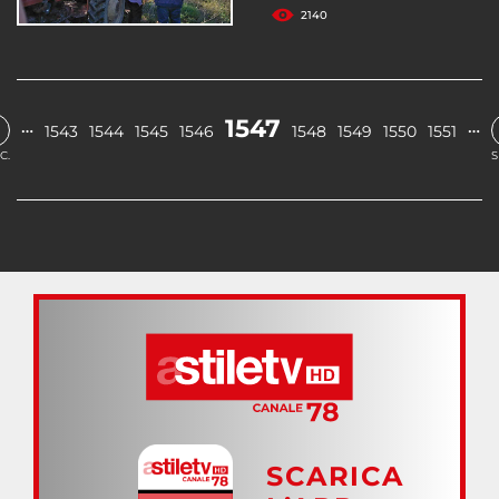
2140
1547
…
…
1543
1544
1545
1546
1548
1549
1550
1551
C.
S
SCARICA