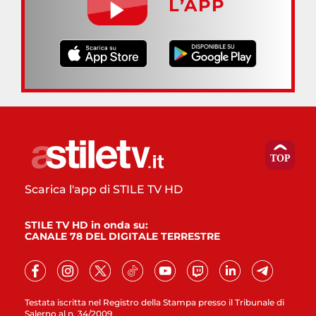
L’APP
Scarica l'app di STILE TV HD
STILE TV HD in onda su:
CANALE 78 DEL DIGITALE TERRESTRE
Testata iscritta nel Registro della Stampa presso il Tribunale di
Salerno al n. 34/2009