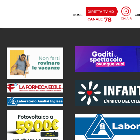
HOME
CR