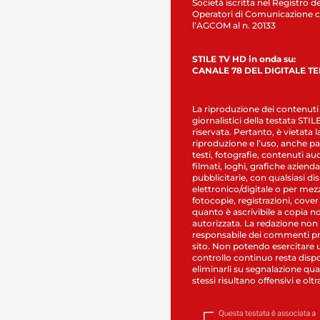
Società iscritta nel Registro de
Operatori di Comunicazione c
l’AGCOM al n. 20133
STILE TV HD in onda su:
CANALE 78 DEL DIGITALE T
La riproduzione dei contenuti
giornalistici della testata STI
riservata. Pertanto, è vietata l
riproduzione e l’uso, anche par
testi, fotografie, contenuti au
filmati, loghi, grafiche aziendal
pubblicitarie, con qualsiasi di
elettronico/digitale o per mez
fotocopie, registrazioni, cover
quanto è ascrivibile a copia n
autorizzata. La redazione non
responsabile dei commenti pr
sito. Non potendo esercitare 
controllo continuo resta dispo
eliminarli su segnalazione qual
stessi risultano offensivi e oltr