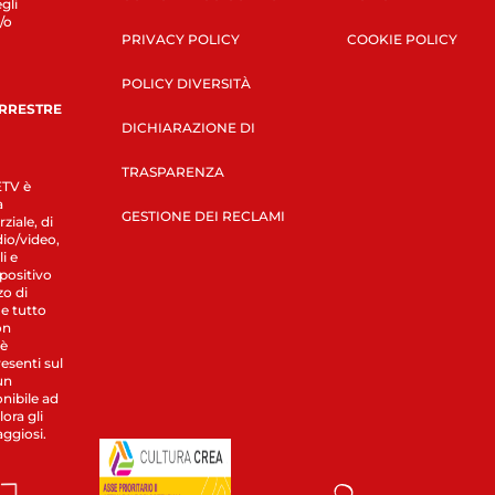
gli
/o
PRIVACY POLICY
COOKIE POLICY
POLICY DIVERSITÀ
ERRESTRE
DICHIARAZIONE DI
TRASPARENZA
LETV è
a
GESTIONE DEI RECLAMI
ziale, di
dio/video,
i e
spositivo
zo di
 e tutto
on
 è
esenti sul
un
nibile ad
ora gli
aggiosi.