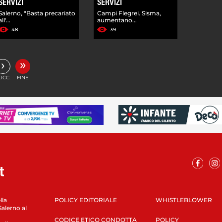
SERVIZI
SERVIZI
Salerno, "Basta precariato
Campi Flegrei. Sisma,
all'...
aumentano...
48
39
»
›
UCC.
FINE
lla
POLICY EDITORIALE
WHISTLEBLOWER
Salerno al
CODICE ETICO CONDOTTA
POLICY