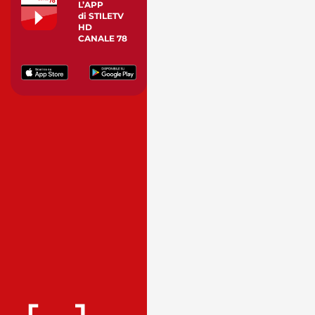
L’APP
di STILETV
HD
CANALE 78