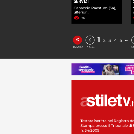
SERVIZI
Capaccio Paestum (Sa),
ulterior...
76
«
‹
1
…
2
3
4
5
INIZIO
PREC.
S
Testata iscritta nel Registro de
Stampa presso il Tribunale di 
n. 34/2009