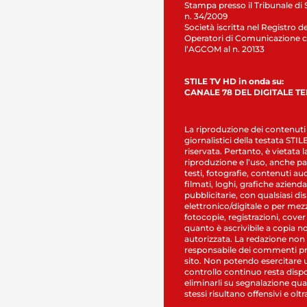
Stampa presso il Tribunale di 
n. 34/2009
Società iscritta nel Registro de
Operatori di Comunicazione c
l’AGCOM al n. 20133
STILE TV HD in onda su:
CANALE 78 DEL DIGITALE T
La riproduzione dei contenuti
giornalistici della testata STI
riservata. Pertanto, è vietata l
riproduzione e l’uso, anche par
testi, fotografie, contenuti au
filmati, loghi, grafiche aziendal
pubblicitarie, con qualsiasi di
elettronico/digitale o per mez
fotocopie, registrazioni, cover
quanto è ascrivibile a copia n
autorizzata. La redazione non
responsabile dei commenti pr
sito. Non potendo esercitare 
controllo continuo resta dispo
eliminarli su segnalazione qual
stessi risultano offensivi e oltr