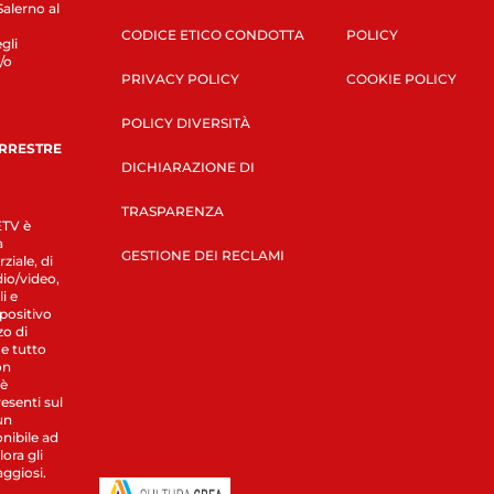
Salerno al
CODICE ETICO CONDOTTA
POLICY
gli
/o
PRIVACY POLICY
COOKIE POLICY
POLICY DIVERSITÀ
ERRESTRE
DICHIARAZIONE DI
TRASPARENZA
LETV è
a
GESTIONE DEI RECLAMI
ziale, di
dio/video,
i e
spositivo
zo di
 e tutto
on
 è
esenti sul
un
nibile ad
ora gli
aggiosi.