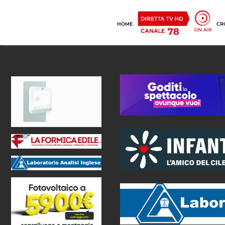
HOME
CR