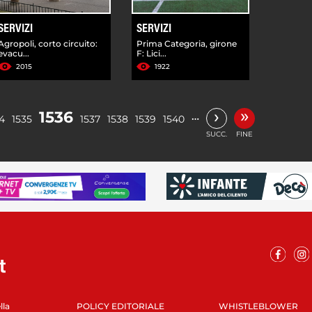
SERVIZI
SERVIZI
Agropoli, corto circuito:
Prima Categoria, girone
evacu...
F: Lici...
2015
1922
»
›
1536
…
4
1535
1537
1538
1539
1540
SUCC.
FINE
lla
POLICY EDITORIALE
WHISTLEBLOWER