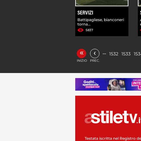
SERVIZI
Battipagliese, bianconeri
torna...
5837
«
‹
…
1532
1533
153
INIZIO
PREC.
Testata iscritta nel Registro de