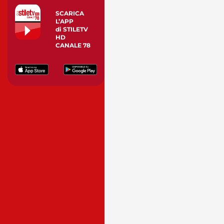
SCARICA
L’APP
di STILETV
HD
CANALE 78