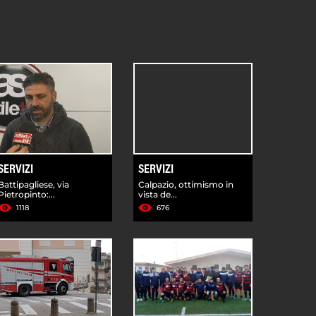
SERVIZI
SERVIZI
Battipagliese, via
Calpazio, ottimismo in
Pietropinto:...
vista de...
1118
676