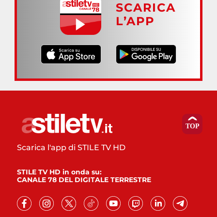
SCARICA
L’APP
Scarica l'app di STILE TV HD
STILE TV HD in onda su:
CANALE 78 DEL DIGITALE TERRESTRE