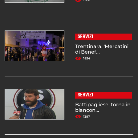
1968
SERVIZI
Trentinara, 'Mercatini
di Benef...
1854
SERVIZI
Battipagliese, torna in
biancon...
1397