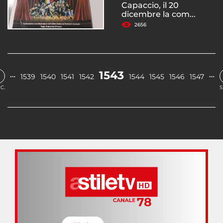
Capaccio, il 20
dicembre la com...
2656
1543
…
…
1539
1540
1541
1542
1544
1545
1546
1547
C.
S