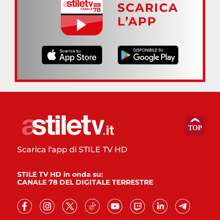
SCARICA
L’APP
Scarica l'app di STILE TV HD
STILE TV HD in onda su:
CANALE 78 DEL DIGITALE TERRESTRE