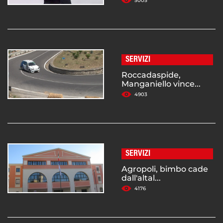
5005
SERVIZI
Roccadaspide,
Manganiello vince...
4903
SERVIZI
Agropoli, bimbo cade
dall'altal...
4176