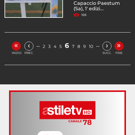
Capaccio Paestum
(Sa), 1' edizi...
105
«
»
‹
›
6
…
…
2
3
4
5
7
8
9
10
INIZIO
PREC.
SUCC.
FINE