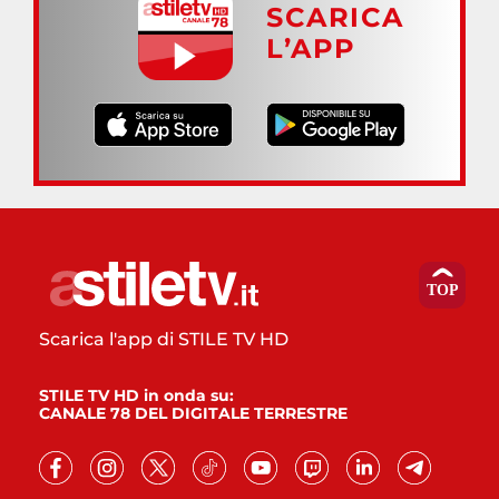
SCARICA
L’APP
Scarica l'app di STILE TV HD
STILE TV HD in onda su:
CANALE 78 DEL DIGITALE TERRESTRE