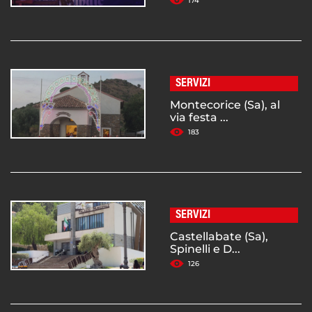
174
SERVIZI
Montecorice (Sa), al
via festa ...
183
SERVIZI
Castellabate (Sa),
Spinelli e D...
126