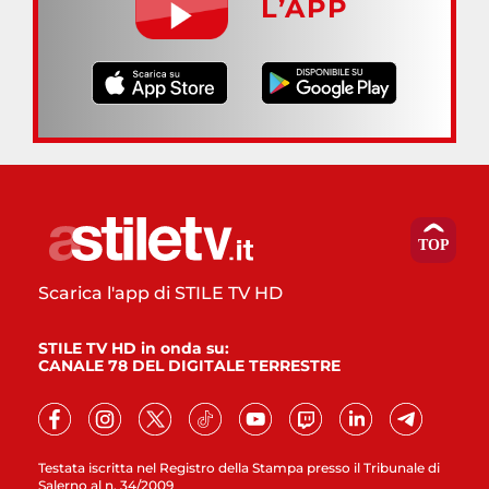
L’APP
Scarica l'app di STILE TV HD
STILE TV HD in onda su:
CANALE 78 DEL DIGITALE TERRESTRE
Testata iscritta nel Registro della Stampa presso il Tribunale di
Salerno al n. 34/2009