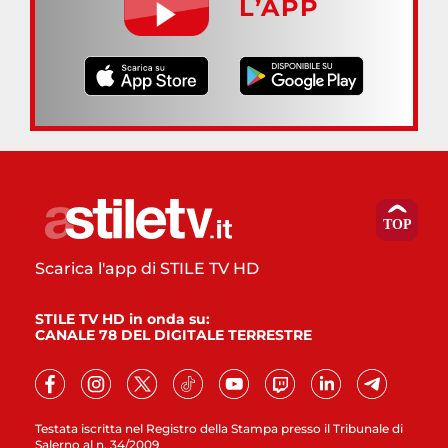
L’APP
Scarica l'app di STILE TV HD
STILE TV HD in onda su:
CANALE 78 DEL DIGITALE TERRESTRE
Testata iscritta nel Registro della Stampa presso il Tribunale di
Salerno al n. 34/2009