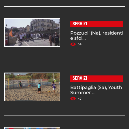
SERVIZI
Pozzuoli (Na), residenti
e sfol...
34
SERVIZI
Battipaglia (Sa), Youth
Summer ...
47