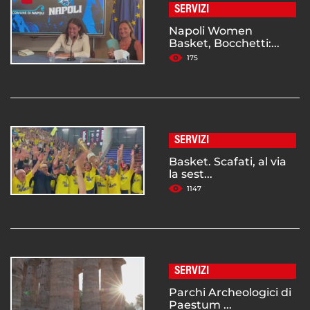
SERVIZI
Napoli Women
Basket, Bocchetti:...
175
SERVIZI
Basket. Scafati, al via
la sest...
1147
SERVIZI
Parchi Archeologici di
Paestum ...