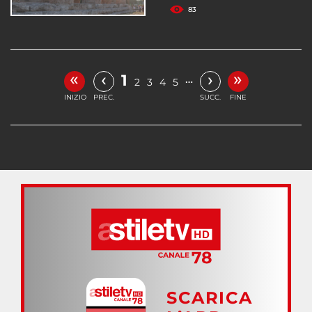
83
«
»
‹
›
1
…
2
3
4
5
INIZIO
PREC.
SUCC.
FINE
SCARICA