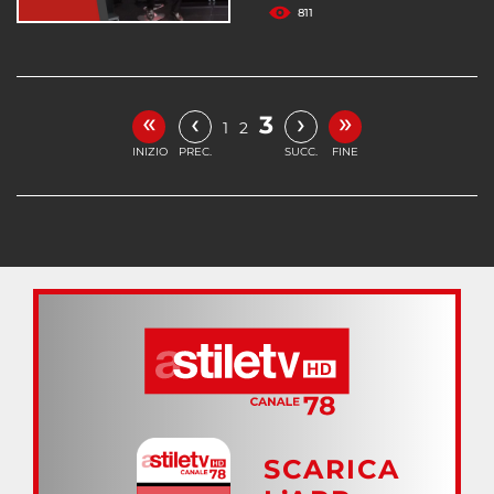
811
«
»
‹
›
3
1
2
INIZIO
PREC.
SUCC.
FINE
SCARICA