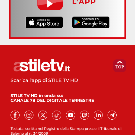
L’APP
Scarica l'app di STILE TV HD
STILE TV HD in onda su:
CANALE 78 DEL DIGITALE TERRESTRE
Testata iscritta nel Registro della Stampa presso il Tribunale di
Salerno al n. 34/2009