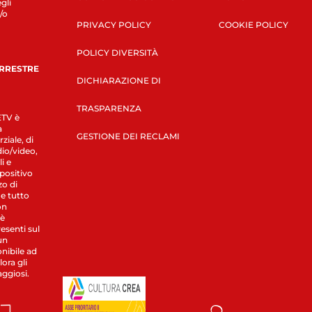
gli
/o
PRIVACY POLICY
COOKIE POLICY
POLICY DIVERSITÀ
ERRESTRE
DICHIARAZIONE DI
TRASPARENZA
LETV è
a
GESTIONE DEI RECLAMI
ziale, di
dio/video,
i e
spositivo
zo di
 e tutto
on
 è
esenti sul
un
nibile ad
ora gli
aggiosi.