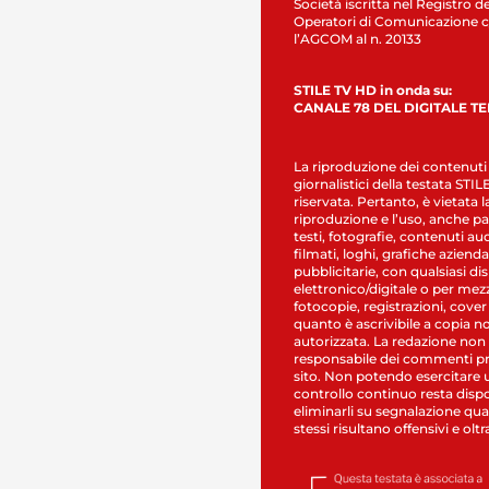
Società iscritta nel Registro de
Operatori di Comunicazione c
l’AGCOM al n. 20133
STILE TV HD in onda su:
CANALE 78 DEL DIGITALE T
La riproduzione dei contenuti
giornalistici della testata STI
riservata. Pertanto, è vietata l
riproduzione e l’uso, anche par
testi, fotografie, contenuti au
filmati, loghi, grafiche aziendal
pubblicitarie, con qualsiasi di
elettronico/digitale o per mez
fotocopie, registrazioni, cover
quanto è ascrivibile a copia n
autorizzata. La redazione non
responsabile dei commenti pr
sito. Non potendo esercitare 
controllo continuo resta dispo
eliminarli su segnalazione qual
stessi risultano offensivi e oltr