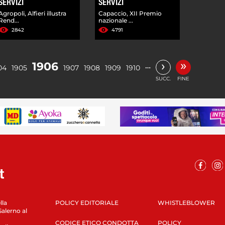
SERVIZI
SERVIZI
Agropoli, Alfieri illustra
Capaccio, XII Premio
Rend...
nazionale ...
2842
4791
»
›
1906
…
04
1905
1907
1908
1909
1910
SUCC.
FINE
lla
POLICY EDITORIALE
WHISTLEBLOWER
Salerno al
CODICE ETICO CONDOTTA
POLICY