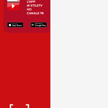
L’APP
di STILETV
HD
CANALE 78