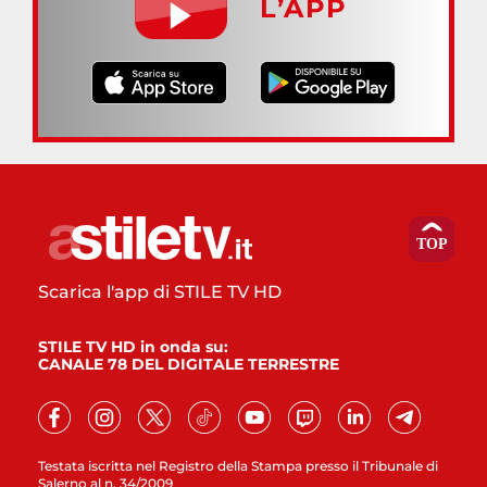
L’APP
Scarica l'app di STILE TV HD
STILE TV HD in onda su:
CANALE 78 DEL DIGITALE TERRESTRE
Testata iscritta nel Registro della Stampa presso il Tribunale di
Salerno al n. 34/2009