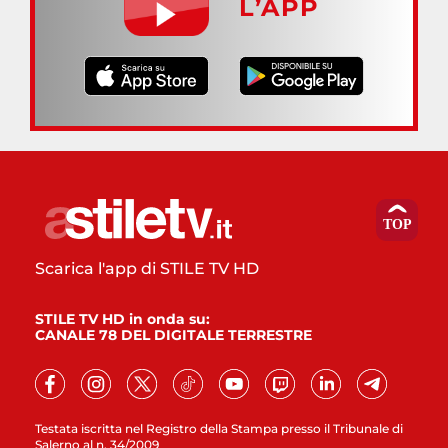
L’APP
Scarica l'app di STILE TV HD
STILE TV HD in onda su:
CANALE 78 DEL DIGITALE TERRESTRE
Testata iscritta nel Registro della Stampa presso il Tribunale di
Salerno al n. 34/2009