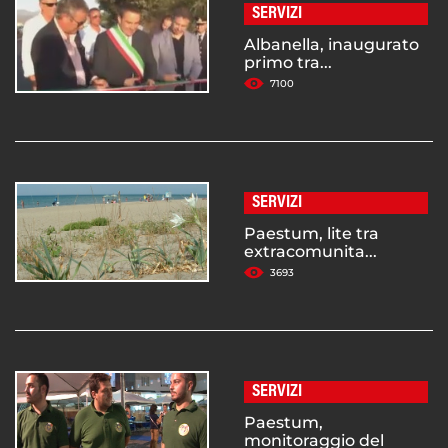
SERVIZI
Albanella, inaugurato
primo tra...
7100
SERVIZI
Paestum, lite tra
extracomunita...
3693
SERVIZI
Paestum,
monitoraggio del