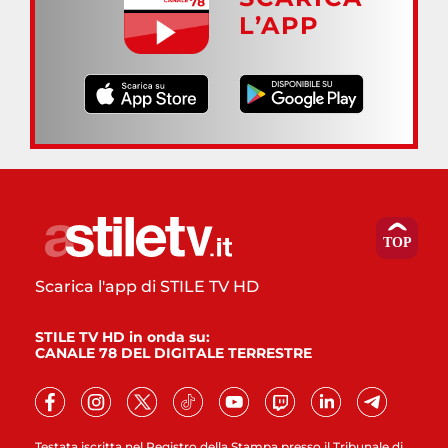
L’APP
Scarica l'app di STILE TV HD
STILE TV HD in onda su:
CANALE 78 DEL DIGITALE TERRESTRE
Testata iscritta nel Registro della Stampa presso il Tribunale di