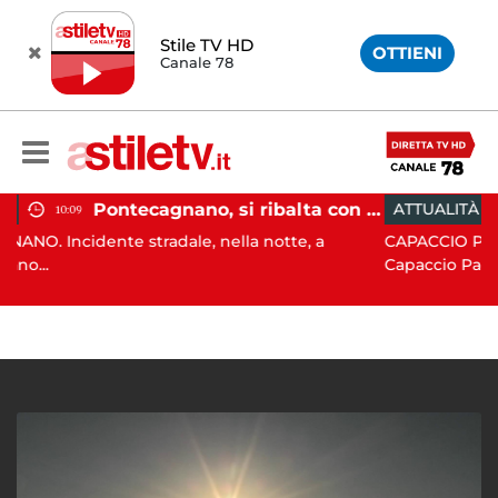
Stile TV HD
OTTIENI
Canale 78
Pontecagnano, si ribalta con l'auto alla rotatoria: giovane ferito
ATTUALITÀ
15:05
tradale, nella notte, a
CAPACCIO PAESTUM. Incisiva a
Capaccio Paes...