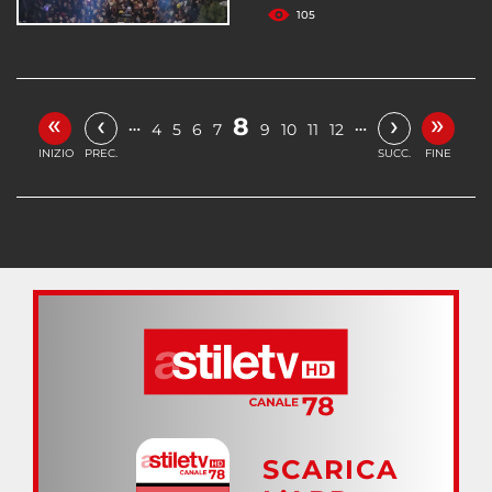
105
«
»
‹
›
8
…
…
4
5
6
7
9
10
11
12
INIZIO
PREC.
SUCC.
FINE
SCARICA