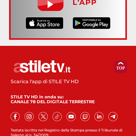
L’APP
Scarica l'app di STILE TV HD
STILE TV HD in onda su:
CANALE 78 DEL DIGITALE TERRESTRE
Testata iscritta nel Registro della Stampa presso il Tribunale di
Salerno al n. 34/2009