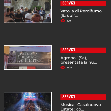
SERVIZI
Vatolla di Perdifumo
(Sa), al '...
129
SERVIZI
Agropoli (Sa),
presentata la nu...
1125
SERVIZI
Musica, 'Casalnuovo
Estate': co...