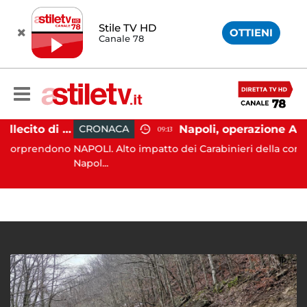
Stile TV HD
OTTIENI
Canale 78
Aversa, abbandono illecito di rifiuti: uomo sorpreso dai carabinieri
CRONACA
09:13
prendono
NAPOLI. Alto impatto dei Carabinieri della compagnia
Napol...