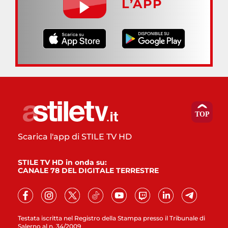
L’APP
Scarica l'app di STILE TV HD
STILE TV HD in onda su:
CANALE 78 DEL DIGITALE TERRESTRE
Testata iscritta nel Registro della Stampa presso il Tribunale di
Salerno al n. 34/2009