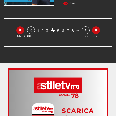
238
«
»
‹
›
4
…
1
2
3
5
6
7
8
INIZIO
PREC.
SUCC.
FINE
SCARICA