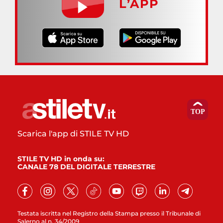
L’APP
Scarica l'app di STILE TV HD
STILE TV HD in onda su:
CANALE 78 DEL DIGITALE TERRESTRE
Testata iscritta nel Registro della Stampa presso il Tribunale di
Salerno al n. 34/2009