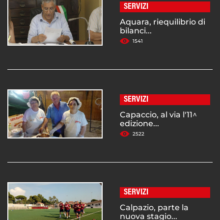
SERVIZI
Aquara, riequilibrio di
bilanci...
1541
SERVIZI
Capaccio, al via l'11^
edizione...
2522
SERVIZI
Calpazio, parte la
nuova stagio...