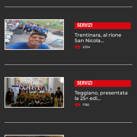
SERVIZI
Trentinara, al rione
San Nicola...
2254
SERVIZI
Teggiano, presentata
la 25^ edi...
1782