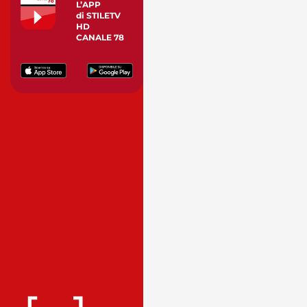
L’APP
di STILETV
HD
CANALE 78