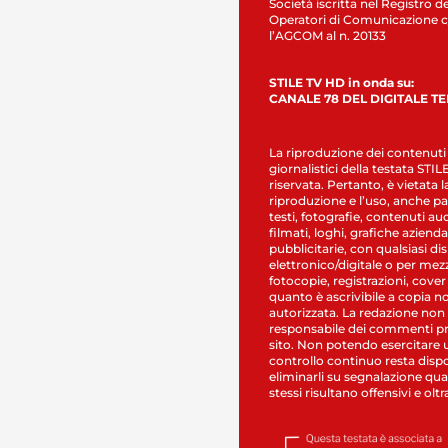
Società iscritta nel Registro de
Operatori di Comunicazione c
l’AGCOM al n. 20133
STILE TV HD in onda su:
CANALE 78 DEL DIGITALE T
La riproduzione dei contenuti
giornalistici della testata STI
riservata. Pertanto, è vietata l
riproduzione e l’uso, anche par
testi, fotografie, contenuti au
filmati, loghi, grafiche aziendal
pubblicitarie, con qualsiasi di
elettronico/digitale o per mez
fotocopie, registrazioni, cover
quanto è ascrivibile a copia n
autorizzata. La redazione non
responsabile dei commenti pr
sito. Non potendo esercitare 
controllo continuo resta dispo
eliminarli su segnalazione qual
stessi risultano offensivi e oltr