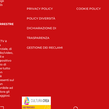
gli
/o
PRIVACY POLICY
COOKIE POLICY
POLICY DIVERSITÀ
ERRESTRE
DICHIARAZIONE DI
TRASPARENZA
LETV è
a
GESTIONE DEI RECLAMI
ziale, di
dio/video,
i e
spositivo
zo di
 e tutto
on
 è
esenti sul
un
nibile ad
ora gli
aggiosi.