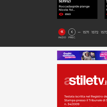
SERVIZI
Roccadaspide piange
Nicola: fol...
8969
«
‹
…
1571
1572
157
INIZIO
PREC.
Testata iscritta nel Registro de
Stampa presso il Tribunale di 
n. 34/2009