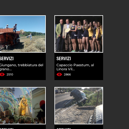
SERVIZI
SERVIZI
Giungano, trebbiatura del
Capaccio Paestum, al
grano...
Linora Vil...
2510
2866