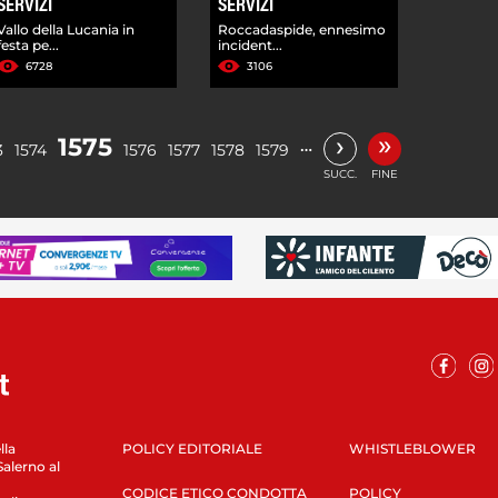
SERVIZI
SERVIZI
Vallo della Lucania in
Roccadaspide, ennesimo
festa pe...
incident...
6728
3106
»
›
1575
…
3
1574
1576
1577
1578
1579
SUCC.
FINE
lla
POLICY EDITORIALE
WHISTLEBLOWER
Salerno al
CODICE ETICO CONDOTTA
POLICY