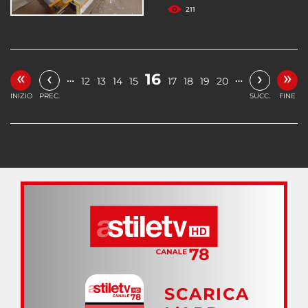
211
«
»
‹
›
16
…
…
12
13
14
15
17
18
19
20
INIZIO
PREC.
SUCC.
FINE
SCARICA