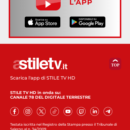
L’APP
Scarica l'app di STILE TV HD
STILE TV HD in onda su:
CANALE 78 DEL DIGITALE TERRESTRE
Testata iscritta nel Registro della Stampa presso il Tribunale di
Salerno al n. 34/2009