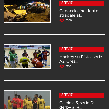
SERVIZI
Capaccio, incidente
stradale al...
5368
SERVIZI
Hockey su Pista, serie
A2: Cres...
6195
SERVIZI
Calcio a 5, serie D:
derby al R...