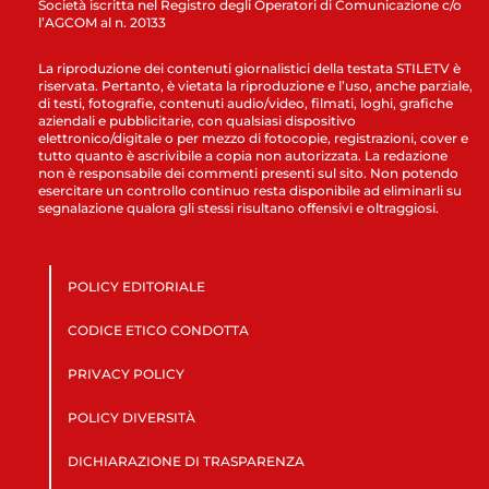
Società iscritta nel Registro degli Operatori di Comunicazione c/o
l’AGCOM al n. 20133
La riproduzione dei contenuti giornalistici della testata STILETV è
riservata. Pertanto, è vietata la riproduzione e l’uso, anche parziale,
di testi, fotografie, contenuti audio/video, filmati, loghi, grafiche
aziendali e pubblicitarie, con qualsiasi dispositivo
elettronico/digitale o per mezzo di fotocopie, registrazioni, cover e
tutto quanto è ascrivibile a copia non autorizzata. La redazione
non è responsabile dei commenti presenti sul sito. Non potendo
esercitare un controllo continuo resta disponibile ad eliminarli su
segnalazione qualora gli stessi risultano offensivi e oltraggiosi.
POLICY EDITORIALE
CODICE ETICO CONDOTTA
PRIVACY POLICY
POLICY DIVERSITÀ
DICHIARAZIONE DI TRASPARENZA