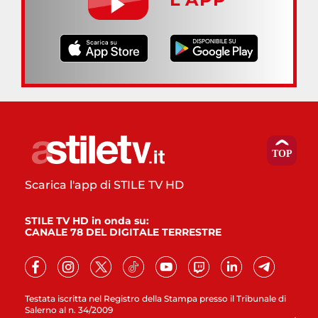
Scarica l'app di STILE TV HD
STILE TV HD in onda su:
CANALE 78 DEL DIGITALE TERRESTRE
Testata iscritta nel Registro della Stampa presso il Tribunale di
Salerno al n. 34/2009