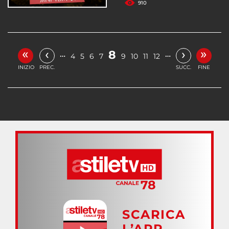
910
«
»
‹
›
8
…
…
4
5
6
7
9
10
11
12
INIZIO
PREC.
SUCC.
FINE
SCARICA
L’APP