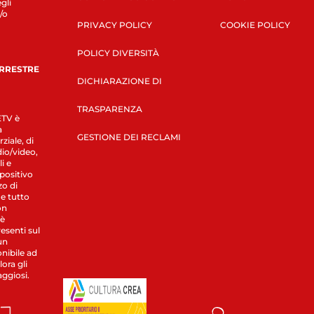
gli
/o
PRIVACY POLICY
COOKIE POLICY
POLICY DIVERSITÀ
ERRESTRE
DICHIARAZIONE DI
TRASPARENZA
LETV è
a
GESTIONE DEI RECLAMI
ziale, di
dio/video,
i e
spositivo
zo di
 e tutto
on
 è
esenti sul
un
nibile ad
ora gli
aggiosi.