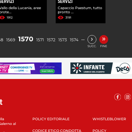
SERVIZI
SERVIZI
Vallo della Lucania, aree
Capaccio Paestum, tutto
prote...
pronto ...
1912
3191
»
›
1570
…
68
1569
1571
1572
1573
1574
SUCC.
FINE
lla
POLICY EDITORIALE
WHISTLEBLOWER
Salerno al
CODICE ETICO CONDOTTA
POLICY