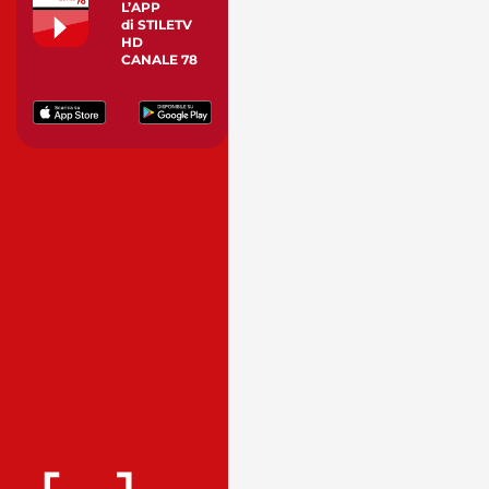
L’APP
di STILETV
HD
CANALE 78