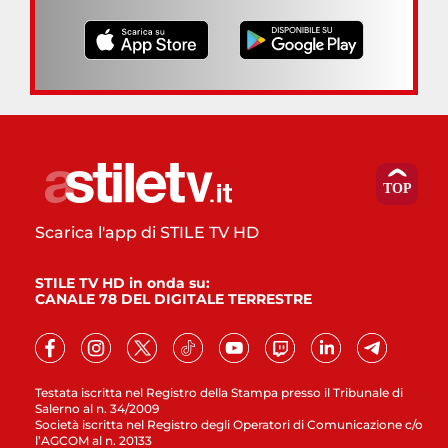
Scarica l'app di STILE TV HD
STILE TV HD in onda su:
CANALE 78 DEL DIGITALE TERRESTRE
Testata iscritta nel Registro della Stampa presso il Tribunale di
Salerno al n. 34/2009
Società iscritta nel Registro degli Operatori di Comunicazione c/o
l’AGCOM al n. 20133