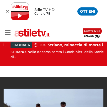
Stile TV HD
OTTIENI
Canale 78
Paestum, Codacons scrive al ministro Giuli: "Rilanciare scavi dell'Anfiteatro nell'area archeologica"
Striano, minaccia di morte il sindaco: 67enne ai domiciliari
CRONACA
10:06
STRIANO. Nella decorsa serata i Carabinieri della Stazione
di...