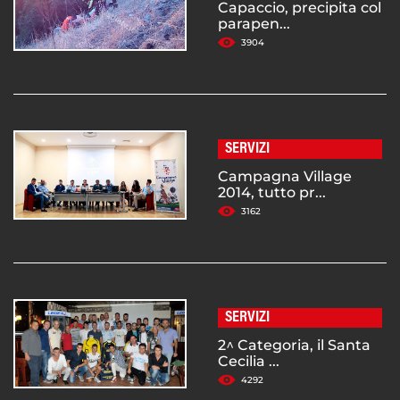
Capaccio, precipita col
parapen...
3904
SERVIZI
Campagna Village
2014, tutto pr...
3162
SERVIZI
2^ Categoria, il Santa
Cecilia ...
4292